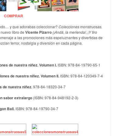
COMPRAR
edo… y que adorabas coleccionar?
Colecciones monstruosas.
l nuevo libro de
Vicente Pizarro
(¡Andá, la merienda!, ¡Y tiro
omenaje a las promociones más espeluznantes y divertidas de
clan terror, nostalgia y diversión en cada página.
ones de nuestra niñez. Volumen I.
ISBN: 978-84-19790-65-1
ones de nuestra niñez. Volumen II.
ISBN: 978-84-120349-7-4
es de nuestra niñez.
978-84-18320-34-7
on sabor extralargo
(ISBN: 978-84-948192-2-3)
agon Ball.
ISBN: 978-84-19790-34-7