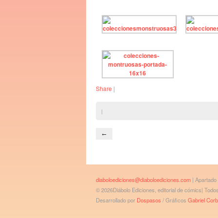
Share
|
|
←
diaboloediciones@diaboloediciones.com
| Apartado
© 2026Diábolo Ediciones, editorial de cómics| Tod
Desarrollado por
Dospasos
/ Gráficos
Gabriel Cor