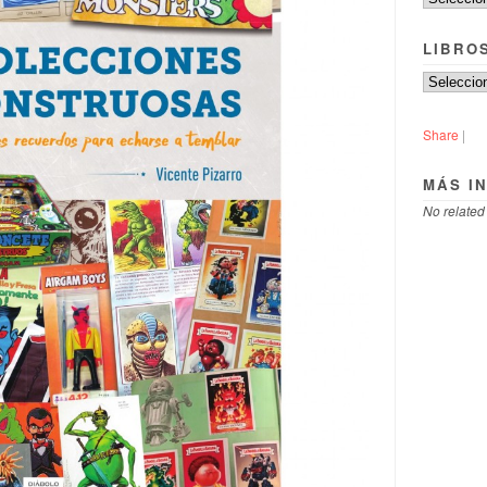
LIBRO
Share
|
MÁS I
No related