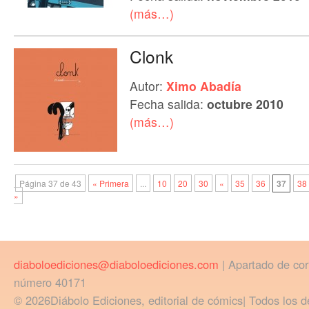
(más…)
Clonk
Autor:
Ximo Abadía
Fecha salida:
octubre 2010
(más…)
Página 37 de 43
« Primera
...
10
20
30
«
35
36
37
38
»
diaboloediciones@diaboloediciones.com
| Apartado de co
número 40171
© 2026Diábolo Ediciones, editorial de cómics| Todos los d