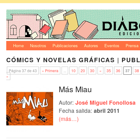
Home
Nosotros
Publicaciones
Autores
Eventos
Prensa
CÓMICS Y NOVELAS GRÁFICAS
|
PUBL
Página 37 de 43
« Primera
...
10
20
30
«
35
36
37
38
»
Más Miau
Autor:
José Miguel Fonollosa
Fecha salida:
abril 2011
(más…)