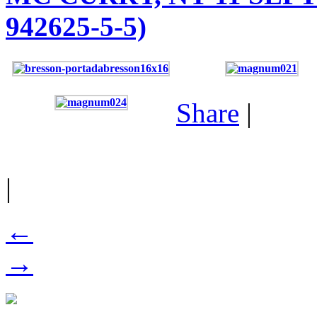
942625-5-5)
Share
|
|
←
→