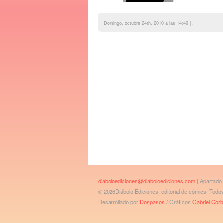
Domingo, octubre 24th, 2010 a las 14:49 | .
diaboloediciones@diaboloediciones.com
| Apartado
© 2026Diábolo Ediciones, editorial de cómics| Tod
Desarrollado por
Dospasos
/ Gráficos
Gabriel Cor