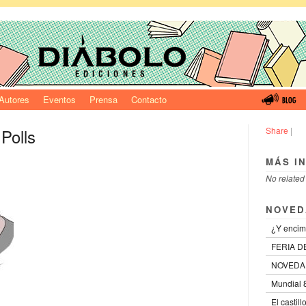
Autores
Eventos
Prensa
Contacto
Polls
Share
|
MÁS I
No related
NOVED
¿Y encim
FERIA D
NOVEDA
Mundial 8
El castil