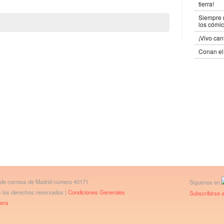
tierra!
Siempre n
los cómic
¡Vivo can
Conan el 
 de correos de Madrid número 40171
Síguenos en
os los derechos reservados |
Condiciones Generales
Subscribirse a
bera