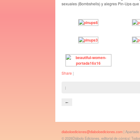
sexuales (Bombshells) y alegres Pin-Ups que h
Share
|
|
←
diaboloediciones@diaboloediciones.com
| Apartado
© 2026Diábolo Ediciones, editorial de cómics| Tod