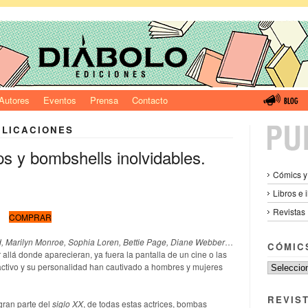
Autores
Eventos
Prensa
Contacto
BLICACIONES
s y bombshells inolvidables.
Cómics y
Libros e 
Revistas
COMPRAR
d, Marilyn Monroe, Sophia Loren, Bettie Page, Diane Webber
…
CÓMIC
allá donde aparecieran, ya fuera la pantalla de un cine o las
ractivo y su personalidad han cautivado a hombres y mujeres
REVIS
 gran parte del
siglo XX
, de todas estas actrices, bombas