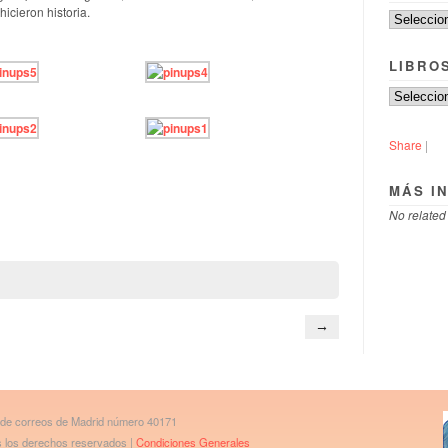
icieron historia.
LIBRO
Share
|
MÁS I
No related
→
 de correos de Madrid número 40171
os los derechos reservados |
Condiciones Generales