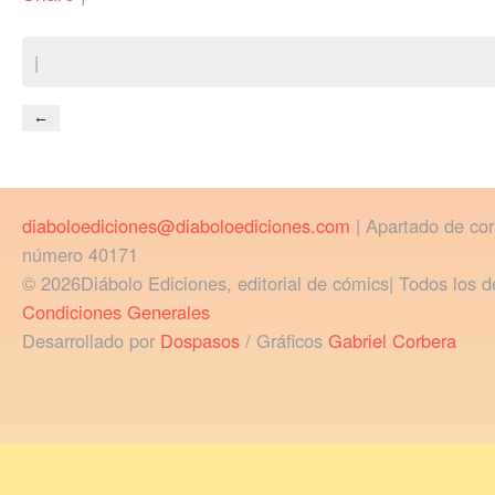
|
←
diaboloediciones@diaboloediciones.com
| Apartado de co
número 40171
© 2026Diábolo Ediciones, editorial de cómics| Todos los d
Condiciones Generales
Desarrollado por
Dospasos
/ Gráficos
Gabriel Corbera